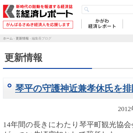
ホーム
›
更新情報
›
編集長ブログ
更新情報
琴平の守護神近兼孝休氏を排
201
14年間の長きにわたり琴平町観光協