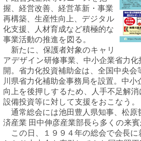
握、経営改善、経営革新・事業
再構築、生産性向上、デジタル
化支援、人材育成など積極的な
事業活動の推進を図る。
新たに、保護者対象のキャリ
アデザイン研修事業、中小企業省力化
開。省力化投資補助金は、全国中央会
川県省力化補助金事務局を設置。中小
向上を後押しするため、人手不足解消
設備投資等に対して支援をおこなう。
通常総会には池田豊人県知事、松原
済産業 田中伸彦産業部長ら多くの来
この日、１９９４年の総会で会長に就