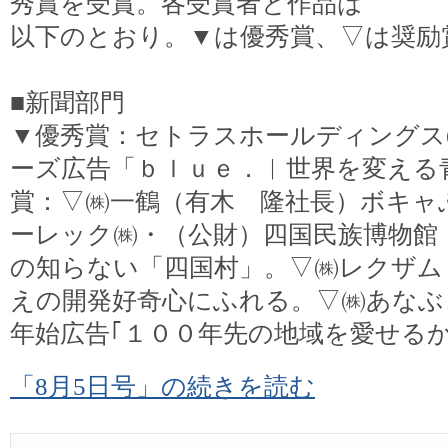
秀賞を受賞。各受賞者と作品は
以下のとおり。▼は優秀賞、▽は奨励
■新聞部門
▼優秀賞：セトラスホールディングス
ーズ広告「ｂｌｕｅ．︱世界を変える
賞：▽㈱一鶴（有木 隆社長）ボキャ
ーレック㈱・（公財）四国民族博物館
の知らない「四国村」。▽㈱レクザム
えの開発好奇心にふれる。▽㈱あなぶ
年始広告｢１００年先の地域を愛せるか
「8月5日号」の続きを読む