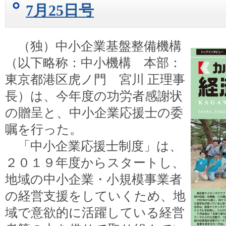
7月25日号
（独）中小企業基盤整備機構
（以下略称：中小機構 本部：
東京都港区虎ノ門 宮川 正理事
長）は、今年度の功労者感謝状
の贈呈と、中小企業応援士の委
嘱を行った。
「中小企業応援士制度」は、
２０１９年度からスタートし、
地域の中小企業・小規模事業者
の経営支援をしていくため、地
域で意欲的に活躍している経営