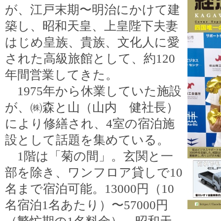
が、江戸末期〜明治にかけて建
築し、昭和天皇、上皇陛下夫妻
はじめ皇族、貴族、文化人に愛
された高級旅館として、約120
年間営業してきた。
1975年から休業していた施設
が、㈱森と山（山内 健社長）
により修繕され、4室の宿泊施
設として話題を集めている。
1階は「菊の間」。玄関と一
部を除き、ワンフロア貸しで10
名まで宿泊可能。13000円（10
名宿泊1名あたり）〜57000円