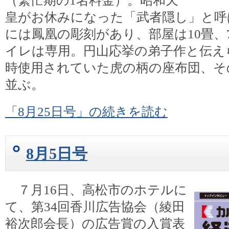
（繁忙期の1名料金）。昭和天
皇がお休みになった「武者隠し」と呼
には鳳凰の彫刻があり、部屋は10畳、
イレは専用。円山応挙の弟子作と伝え
時使用されていた虎の柄の座布団、そ
並ぶ。
「8月25日号」の続きを読む
8月5日号
７月16日、高松市のホテルに
て、第34回香川広告協会（綾田
裕次郎会長）の広告賞の入賞表