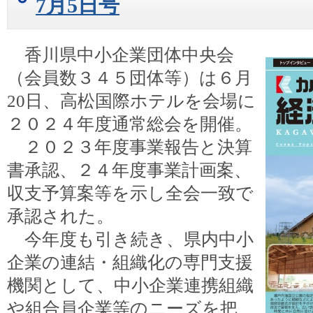
7月5日号
香川県中小企業団体中央会
（会員数３４５団体等）は６月
20日、高松国際ホテルを会場に
２０２４年度通常総会を開催。
２０２３年度事業報告と決算
書承認、２４年度事業計画案、
収支予算案等を示し全会一致で
承認された。
今年度も引き続き、県内中小
企業の連結・組織化の専門支援
機関として、中小企業連携組織
や組合員企業等のニーズを把