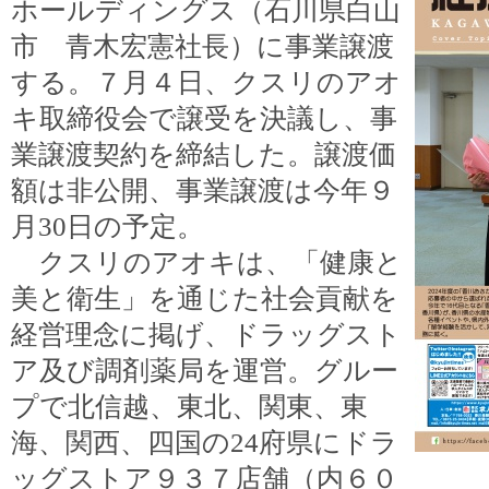
ホールディングス（石川県白山
市 青木宏憲社長）に事業譲渡
する。７月４日、クスリのアオ
キ取締役会で譲受を決議し、事
業譲渡契約を締結した。譲渡価
額は非公開、事業譲渡は今年９
月30日の予定。
クスリのアオキは、「健康と
美と衛生」を通じた社会貢献を
経営理念に掲げ、ドラッグスト
ア及び調剤薬局を運営。グルー
プで北信越、東北、関東、東
海、関西、四国の24府県にドラ
ッグストア９３７店舗（内６０